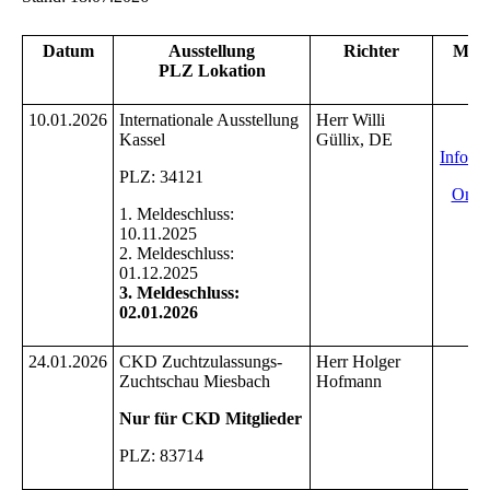
Datum
Ausstellung
Richter
Meld
PLZ Lokation
Er
10.01.2026
Internationale Ausstellung
Herr Willi
I
Kassel
Güllix, DE
Info C
PLZ: 34121
Onli
1. Meldeschluss:
10.11.2025
2. Meldeschluss:
01.12.2025
3. Meldeschluss:
02.01.2026
24.01.2026
CKD Zuchtzulassungs-
Herr Holger
Zuchtschau Miesbach
Hofmann
Nur für CKD Mitglieder
PLZ: 83714