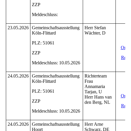
ZZP
Meldeschluss:
23.05.2026
Gemeinschaftsausstellung
Herr Stefan
In
Köln-Flittard
Wächter, D
Ei
PLZ: 51061
Onli
ZZP
Reihe
Meldeschluss: 10.05.2026
R
24.05.2026
Gemeinschaftsausstellung
Richterteam
In
Köln-Flittard
Frau
Ei
Annamaria
PLZ: 51061
Tarjan, U
Onli
Herr Hans van
ZZP
den Berg, NL
Reihe
Meldeschluss: 10.05.2026
R
24.05.2026
Gemeinschaftsausstellung
Herr Arne
In
Hoort
Schwarz, DE