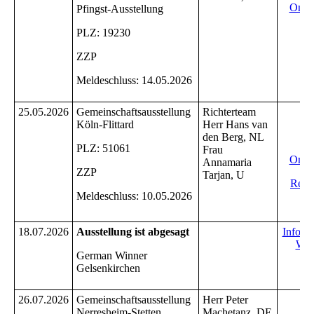
Onli
Pfingst-Ausstellung
PLZ: 19230
ZZP
Meldeschluss: 14.05.2026
25.05.2026
Gemeinschaftsausstellung
Richterteam
In
Köln-Flittard
Herr Hans van
Ei
den Berg, NL
PLZ: 51061
Frau
Onli
Annamaria
ZZP
Tarjan, U
Reihe
Meldeschluss: 10.05.2026
R
18.07.2026
Ausstellung ist abgesagt
Info V
Win
German Winner
Gelsenkirchen
26.07.2026
Gemeinschaftsausstellung
Herr Peter
I
Nerresheim-Stetten
Machetanz, DE