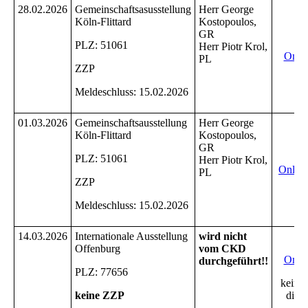
28.02.2026
Gemeinschaftsasusstellung
Herr George
Köln-Flittard
Kostopoulos,
Ei
GR
PLZ: 51061
Herr Piotr Krol,
Onli
PL
ZZP
Meldeschluss: 15.02.2026
01.03.2026
Gemeinschaftsausstellung
Herr George
Köln-Flittard
Kostopoulos,
Ei
GR
PLZ: 51061
Herr Piotr Krol,
Onlin
PL
ZZP
Meldeschluss: 15.02.2026
14.03.2026
Internationale Ausstellung
wird nicht
I
Offenburg
vom CKD
Onli
durchgeführt!!
PLZ: 77656
keine
keine ZZP
die J