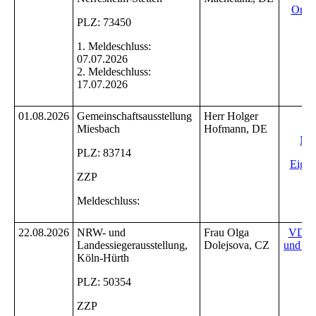
Onli
PLZ: 73450
1. Meldeschluss:
07.07.2026
2. Meldeschluss:
17.07.2026
01.08.2026
Gemeinschaftsausstellung
Herr Holger
Ei
Miesbach
Hofmann, DE
Mel
PLZ: 83714
Eigen
ZZP
Meldeschluss:
22.08.2026
NRW- und
Frau Olga
VDH 
Landessiegerausstellung,
Dolejsova, CZ
und On
Köln-Hürth
PLZ: 50354
ZZP