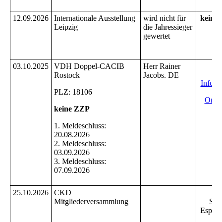
12.09.2026
Internationale Ausstellung
wird nicht für
keine
Leipzig
die Jahressieger
gewertet
03.10.2025
VDH Doppel-CACIB
Herr Rainer
I
Rostock
Jacobs. DE
Info 
PLZ: 18106
Onli
keine ZZP
1. Meldeschluss:
20.08.2026
2. Meldeschluss:
03.09.2026
3. Meldeschluss:
07.09.2026
25.10.2026
CKD
Wa
Mitgliederversammlung
Sch
Espena