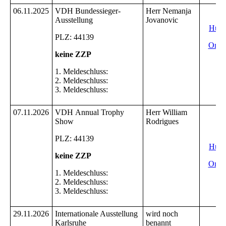
06.11.2025
VDH Bundessieger-
Herr Nemanja
In
Ausstellung
Jovanovic
Hund
PLZ: 44139
Onli
keine ZZP
1. Meldeschluss:
2. Meldeschluss:
3. Meldeschluss:
07.11.2026
VDH Annual Trophy
Herr William
Show
Rodrigues
In
PLZ: 44139
Hund
keine ZZP
Onli
1. Meldeschluss:
2. Meldeschluss:
3. Meldeschluss:
29.11.2026
Internationale Ausstellung
wird noch
In
Karlsruhe
benannt