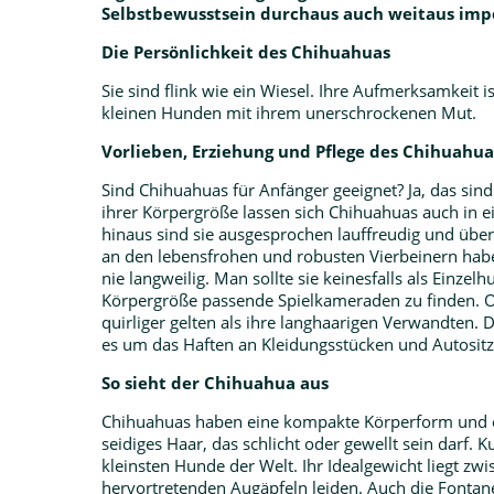
Selbstbewusstsein durchaus auch weitaus imp
Die Persönlichkeit des Chihuahuas
Sie sind flink wie ein Wiesel. Ihre Aufmerksamkeit is
kleinen Hunden mit ihrem unerschrockenen Mut.
Vorlieben, Erziehung und Pflege des Chihuahua
Sind Chihuahuas für Anfänger geeignet? Ja, das sin
ihrer Körpergröße lassen sich Chihuahuas auch in 
hinaus sind sie ausgesprochen lauffreudig und übe
an den lebensfrohen und robusten Vierbeinern haben
nie langweilig. Man sollte sie keinesfalls als Einz
Körpergröße passende Spielkameraden zu finden. Ob
quirliger gelten als ihre langhaarigen Verwandten. 
es um das Haften an Kleidungsstücken und Autositze
So sieht der Chihuahua aus
Chihuahuas haben eine kompakte Körperform und ei
seidiges Haar, das schlicht oder gewellt sein darf. 
kleinsten Hunde der Welt. Ihr Idealgewicht liegt 
hervortretenden Augäpfeln leiden. Auch die Fontan