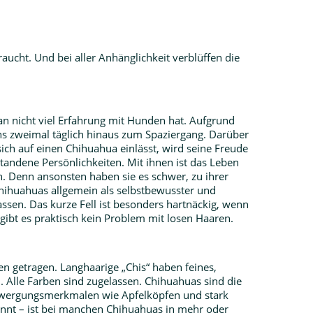
braucht. Und bei aller Anhänglichkeit verblüffen die
an nicht viel Erfahrung mit Hunden hat. Aufgrund
ns zweimal täglich hinaus zum Spaziergang. Darüber
ch auf einen Chihuahua einlässt, wird seine Freude
tandene Persönlichkeiten. Mit ihnen ist das Leben
en. Denn ansonsten haben sie es schwer, zu ihrer
Chihuahuas allgemein als selbstbewusster und
assen. Das kurze Fell ist besonders hartnäckig, wenn
ibt es praktisch kein Problem mit losen Haaren.
 getragen. Langhaarige „Chis“ haben feines,
l. Alle Farben sind zugelassen. Chihuahuas sind die
erzwergungsmerkmalen wie Apfelköpfen und stark
ennt – ist bei manchen Chihuahuas in mehr oder