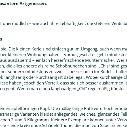
osantere Artgenossen.
t unermüdlich – wie auch ihre Lebhaftigkeit, die stets ein Ventil 
s
d sie. Die kleinen Kerle sind einfach gut im Umgang, auch wenn m
einer kleineren Wohnung halten – vorausgesetzt es geht mindeste
raus ausdauernd – einfach herzerfrischende Muntermacher. Wer si
, die alles andere als reine Schoßhündchen sind. „Chis“ sind ges
elhund, sondern mindestens zu zweit – besser noch im Rudel – halt
 langhaarig oder kurzhaarig ist dabei egal. Wobei kurzhaarige 
Diese haben jedoch den Vorteil, dass sie sich besser auskämmen l
n geht. Wenn man einen langhaarigen „Chi“ regelmäßig bürstet, g
nen apfelförmigen Kopf. Die mäßig lange Rute wird hoch erhoben
Kurzhaarige Varianten kleidet anliegendes, weiches, glänzendes Fel
zwischen 2 und 3 Kilogramm. Kleinere Exemplare können unter V
elle – eine kreisrunde Schädelöffnung, die man von Säuglingen k